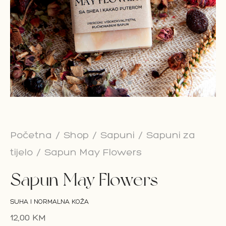
on Bar
esoari
on paketi
Početna
/
Shop
/
Sapuni
/
Sapuni za
tijelo
/
Sapun May Flowers
Sapun May Flowers
SUHA I NORMALNA KOŽA
12,00
KM