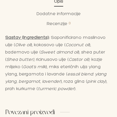
Opis
Dodatne informacije
0
Recenzije
Sastav (Ingredients)
:
Saponificirano maslinovo
ulje (
Olive oil
), kokosovo ulje (
Coconut oil
),
bademovo ulje (
Sweet almond oil
), shea puter
(
Shea butter),
ricinusovo ulje (
Castor oil);
kozje
mlijeko (
Goat’s milk
), miks eteričnih ulja ylang
ylang, bergamota i lavande (
ess.oil blend: ylang
ylang, bergamot, lavender
)
,
roza glina (
pink clay
),
prah kurkume (
turmeric powder
).
Povezani proizvodi