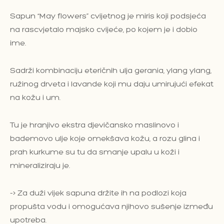
Sapun “May flowers” cvijetnog je miris koji podsjeća
na rascvjetalo majsko cvijeće, po kojem je i dobio
ime.
Sadrži kombinaciju eteričnih ulja gerania, ylang ylang,
ružinog drveta i lavande koji mu daju umirujući efekat
na kožu i um.
Tu je hranjivo ekstra djevičansko maslinovo i
bademovo ulje koje omekšava kožu, a rozu glina i
prah kurkume su tu da smanje upalu u koži i
mineraliziraju je.
-> Za duži vijek sapuna držite ih na podlozi koja
propušta vodu i omogućava njihovo sušenje između
upotreba.