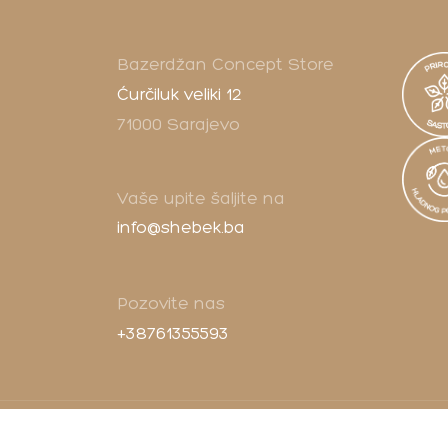
Bazerdžan Concept Store
Ćurčiluk veliki 12
71000 Sarajevo
Vaše upite šaljite na
info@shebek.ba
Pozovite nas
+38761355593