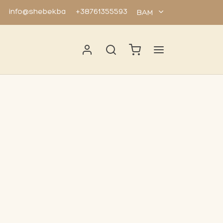
info@shebek.ba
+38761355593
BAM