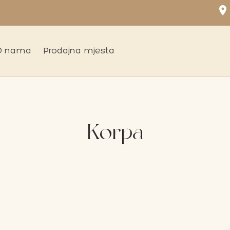
location_on
O nama
Prodajna mjesta
Korpa