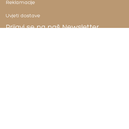
Reklamacije
Uvjeti dostave
Prijavi se na naš Newsletter
©2026 shebek.ba | Sva prava zadržana