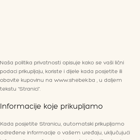
on Bar
esoari
on paketi
Naša politika privatnosti opisuje kako se vaši lični
podaci prikupljaju, koriste i dijele kada posjetite ili
obavite kupovinu na www.shebek.ba , u daljem
tekstu “Stranici”.
Informacije koje prikupljamo
Kada posjetite Stranicu, automatski prikupljamo
određene informacije o vašem uređaju, uključujući