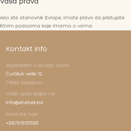
Vaša prava
Ako ste stanovnik Evrope, imate pravo da pristupite
ličnim podacima koje imamo o vama.
Kontakt info
Bazerdžan Concept Store
Ćurčiluk veliki 12
71000 Sarajevo
Vaše upite šaljite na
info@shebek.ba
Pozovite nas
+38761355593