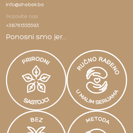
info@shebek.ba
Pozovite nas
+38761355593
Ponosni smo jer...