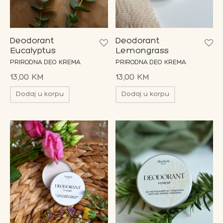
on Bar
esoari
Deodorant
Deodorant
Eucalyptus
Lemongrass
PRIRODNA DEO KREMA
PRIRODNA DEO KREMA
on paketi
13,00
KM
13,00
KM
Dodaj u korpu
Dodaj u korpu