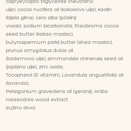
caprylic/capric triglyceride (neutralno
ulje), cocos nucifera oil (kokosovo ulje), kaolin
(bijela glina), cera alba (pčelinji
vosak), sodium bicarbonate, theobroma cocoa
seed butter (kakao maslac),
butyrospermum parkii butter (shea maslac),
prunus amygdalus dulcis oil
(bademovo ulje), simmondsia chinensis seed oil
(jojobino ulje), zinc oxide,
Tocopherol (E vitamin), Lavandula angustifolia oil
(lavanda),
Pelargonium graveolens oil (geranij), Aniba
rosaeodora wood extract
(ružino drvo).