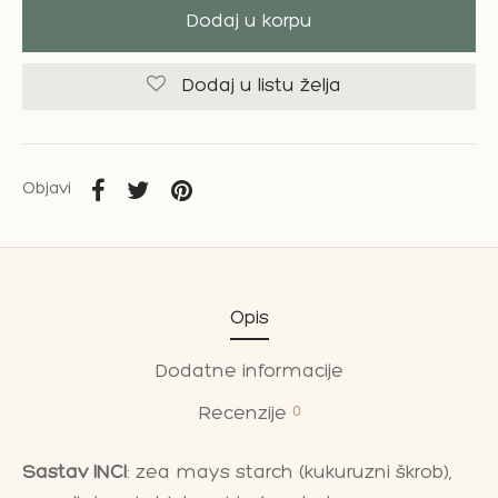
Dodaj u korpu
Dodaj u listu želja
Objavi
Opis
Dodatne informacije
0
Recenzije
Sastav INCI
: zea mays starch (kukuruzni škrob),