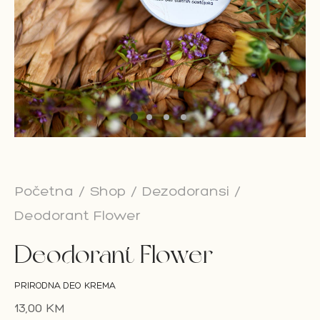
on Bar
esoari
on paketi
Početna
/
Shop
/
Dezodoransi
/
Deodorant Flower
Deodorant Flower
PRIRODNA DEO KREMA
13,00
KM