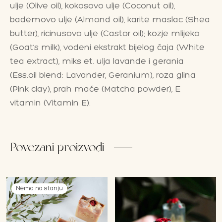
ulje (Olive oil), kokosovo ulje (Coconut oil),
bademovo ulje (Almond oil), karite maslac (Shea
butter), ricinusovo ulje (Castor oil); kozje mlijeko
(Goat’s milk), vodeni ekstrakt bijelog čaja (White
tea extract), miks et. ulja lavande i gerania
(Ess.oil blend: Lavander, Geranium), roza glina
(Pink clay), prah mače (Matcha powder), E
vitamin (Vitamin E).
Povezani proizvodi
Nema na stanju