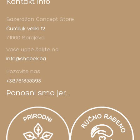
Kontakt info
Bazerdžan Concept Store
Ćurčiluk veliki 12
71000 Sarajevo
Vaše upite šaljite na
info@shebek.ba
Pozovite nas
+38761355593
Ponosni smo jer...