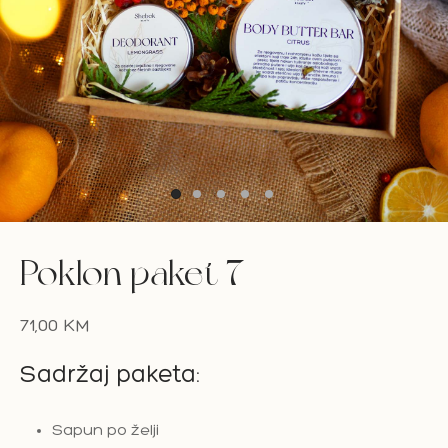
on Bar
esoari
on paketi
Poklon paket 7
71,00
KM
Sadržaj paketa:
Sapun po želji