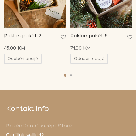
Poklon paket 2
Poklon paket 6
45,00
KM
71,00
KM
Odaberi opcije
Odaberi opcije
Kontakt info
Bazerdžan Concept Store
Ćurčiluk veliki 12