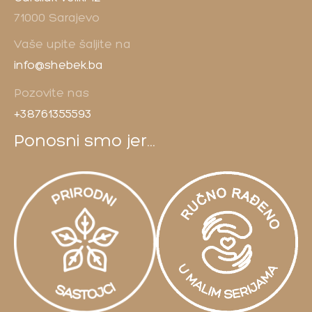
71000 Sarajevo
Vaše upite šaljite na
info@shebek.ba
Pozovite nas
+38761355593
Ponosni smo jer...