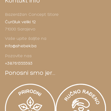
Kontakt info
Bazerdžan Concept Store
Ćurčiluk veliki 12
71000 Sarajevo
Vaše upite šaljite na
info@shebek.ba
Pozovite nas
+38761355593
Ponosni smo jer...