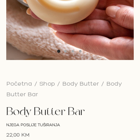
on Bar
esoari
on paketi
Početna
/
Shop
/
Body Butter
/
Body
Butter Bar
Body Butter Bar
NJEGA POSLIJE TUŠIRANJA
22,00
KM