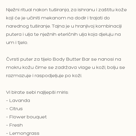
Nježni ritual nakon tuširanja, za ishranu i zaštitu kože
koji će je učiniti mekanom na dodir i trajati do
narednog tuširanje. Tajna je u hranjivoj kombinaciji
putera i ulja te nježnih eteričnih ulja koja djeluju na
um i tjelo.
Čvrsti puter za tijelo Body Butter Bar se nanosi na
mokru kožu čime se zadržava vlage u koži, bolju se
razmazuje i raspodjeljuje po koži.
Vi birate sebi najljepši miris:
– Lavanda
– Citrus
– Flower bouquet
– Fresh
– Lemongrass