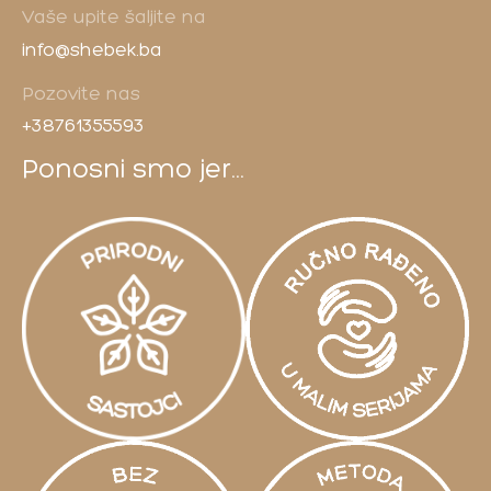
Vaše upite šaljite na
info@shebek.ba
Pozovite nas
+38761355593
Ponosni smo jer...