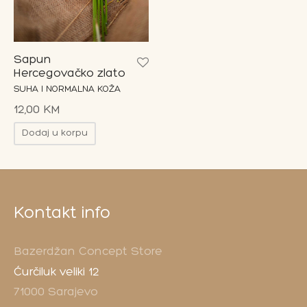
on Bar
esoari
Sapun
Hercegovačko zlato
SUHA I NORMALNA KOŽA
on paketi
12,00
KM
Dodaj u korpu
Kontakt info
Bazerdžan Concept Store
Ćurčiluk veliki 12
71000 Sarajevo