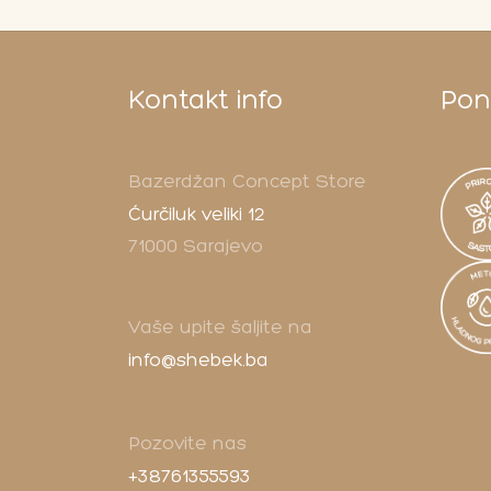
Kontakt info
Pono
Bazerdžan Concept Store
Ćurčiluk veliki 12
71000 Sarajevo
Vaše upite šaljite na
info@shebek.ba
Pozovite nas
+38761355593