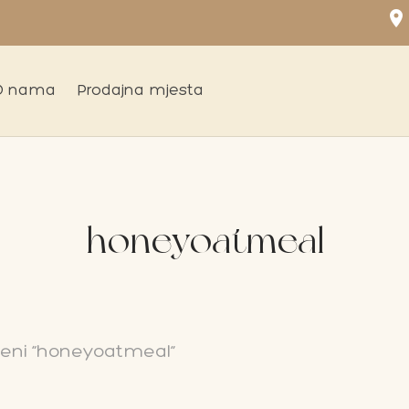
location_on
O nama
Prodajna mjesta
honeyoatmeal
čeni “honeyoatmeal”