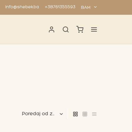
info@shebek.ba
+38761355593
BAM