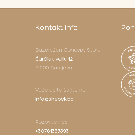
Kontakt info
Pono
Bazerdžan Concept Store
Ćurčiluk veliki 12
71000 Sarajevo
Vaše upite šaljite na
info@shebek.ba
Pozovite nas
+38761355593