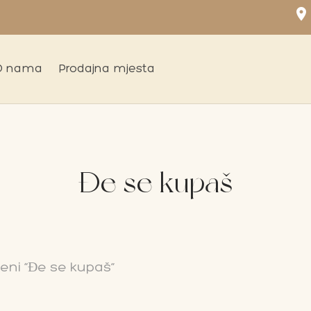
location_on
O nama
Prodajna mjesta
Đe se kupaš
eni “Đe se kupaš”