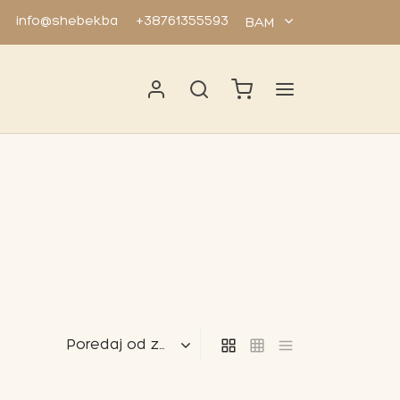
info@shebek.ba
+38761355593
BAM