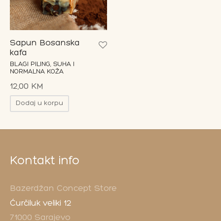
on Bar
esoari
Sapun Bosanska
kafa
BLAGI PILING, SUHA I
on paketi
NORMALNA KOŽA
12,00
KM
Dodaj u korpu
Kontakt info
Bazerdžan Concept Store
Ćurčiluk veliki 12
71000 Sarajevo