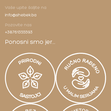
Vaše upite šaljite na
info@shebek.ba
Pozovite nas
+38761355593
Ponosni smo jer...