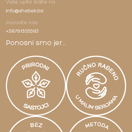
Vaše upite šaljite na
info@shebek.ba
Pozovite nas
+38761355593
Ponosni smo jer...