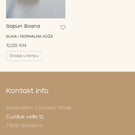
on Bar
esoari
Sapun Bosna
SUHA I NORMALNA KOŽA
on paketi
12,00
KM
Dodaj u korpu
Kontakt info
Bazerdžan Concept Store
Ćurčiluk veliki 12
71000 Sarajevo